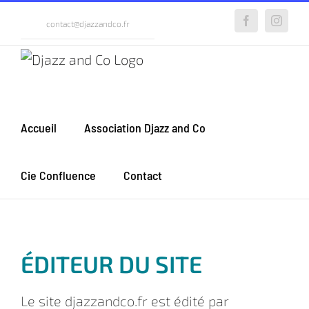
Passer
contact@djazzandco.fr
Facebook
Instagr
au
contenu
Accueil
Association Djazz and Co
Cie Confluence
Contact
ÉDITEUR DU SITE
Le site djazzandco.fr est édité par